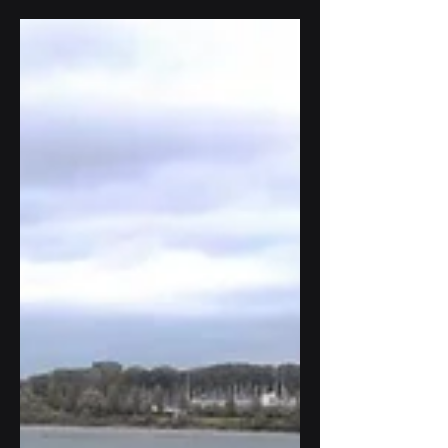
(TU/e) heeft een aanzienlijke uitbreiding
en updates doorgevoerd in haar
LoRaWAN / Internet of...