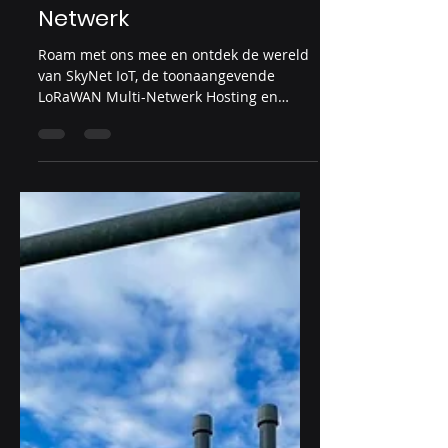
9 dec 2023
Roam met ons LoRaWAN
Netwerk
Roam met ons mee en ontdek de wereld
van SkyNet IoT, de toonaangevende
LoRaWAN Multi-Netwerk Hosting en
Roaming Netwerk Provider. SkyNet...