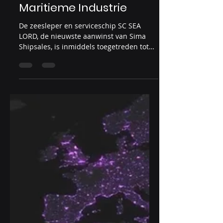
13 jan 2024
SC SEA LORD zet nieuwe
ICT en IoT standaard in
Maritieme Industrie
De zeesleper en serviceschip SC SEA
LORD, de nieuwste aanwinst van Sima
Shipsales, is inmiddels toegetreden tot
de vloot van Sima...