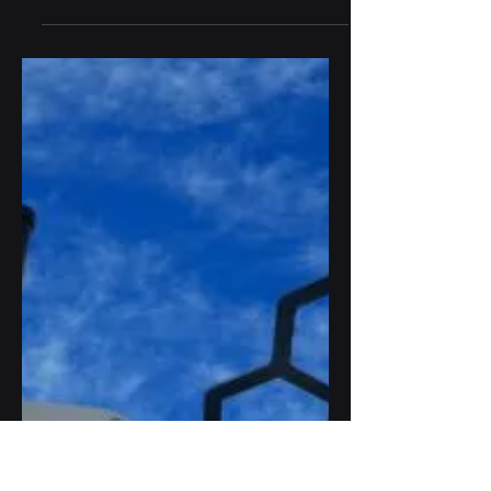
11 mei 2023
Introductie: SkyNet IoT
SkyNet IoT is een LoRa®
netwerkexploitant die nationale en
internationale LoRaWAN®-dekking biedt.
In tegenstelling tot individuele...