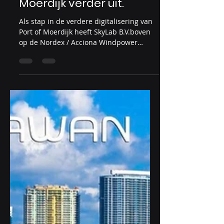
16 okt 2023
SkyLab breid Internet of
Things Netwerk in Port of
Moerdijk verder uit.
Als stap in de verdere digitalisering van
Port of Moerdijk heeft SkyLab B.V.boven
op de Nordex / Acciona Windpower
windturbine van...