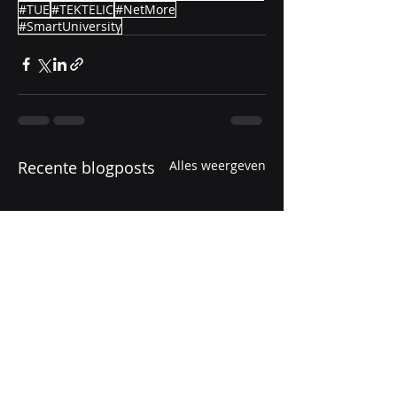
#TUE
#TEKTELIC
#NetMore
#SmartUniversity
Recente blogposts
Alles weergeven