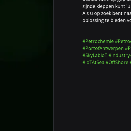
zijnde kleppen kunt 'u
Als u op zoek bent naa
oplossing te bieden 
#Petrochemie
#Petro
#PortofAntwerpen
#P
#SkyLabIoT
#industry
#IoTAtSea
#OffShore