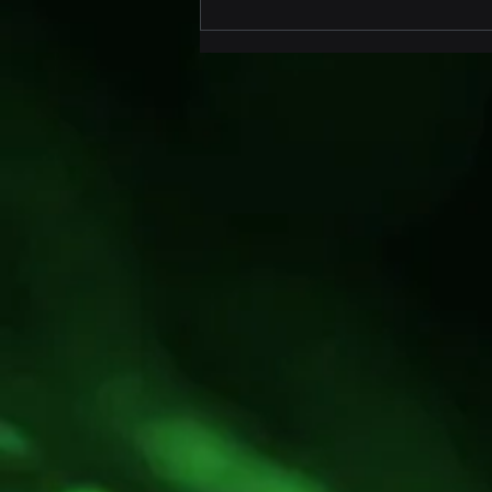
MeshCore en LoRa mesh
netwerken binnen het DTIS
initiatief