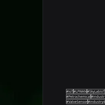
#IoT
#LPWAN
#SkyLabIoT
#Petrochemical
#industri
#ValveSensor
#industry4