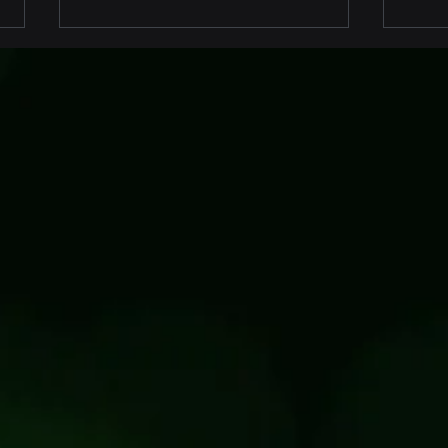
Innovatief AI IoT-zegel
LoR
voor opleggers en
Inno
containers