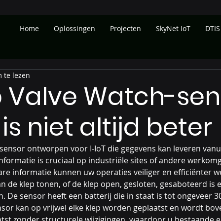
Home
Oplossingen
Projecten
SkyNet IoT
DTIS
 te lezen
 Valve Watch-sen
is niet altijd beter
 sensor ontworpen voor I-IoT die gegevens kan leveren vanuit
formatie is cruciaal op industriële sites of andere werkom
re informatie kunnen uw operaties veiliger en efficiënter w
n de klep tonen, of de klep open, gesloten, gesaboteerd is 
. De sensor heeft een batterij die in staat is tot ongeveer 3
sor kan op vrijwel elke klep worden geplaatst en wordt bov
tst zonder structurele wijzigingen, waardoor u bestaande en