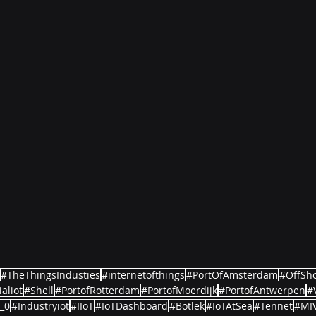
#TheThingsIndusties
#internetofthings
#PortOfAmsterdam
#OffSh
aliot
#Shell
#PortofRotterdam
#PortofMoerdijk
#PortofAntwerpen
#
_0
#Industryiot
#IIoT
#IoTDashboard
#Botlek
#IoTAtSea
#Tennet
#MI