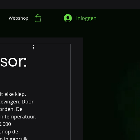
Inloggen
Webshop
sor:
 elke klep. 
gevingen. Door 
orden. De 
en temperatuur, 
0.000 
enop de 
 in gebruik 