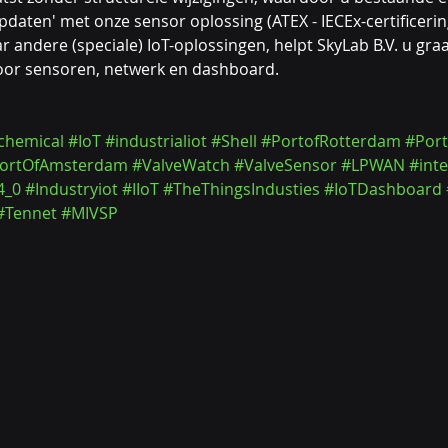
pdaten' met onze sensor oplossing (ATEX - IECEx-certificerin
r andere (speciale) IoT-oplossingen, helpt SkyLab B.V. u gr
voor sensoren, netwerk en dashboard.
chemical
#IoT
#industrialiot
#Shell
#PortofRotterdam
#Port
ortOfAmsterdam
#ValveWatch
#ValveSensor
#LPWAN
#int
4_0
#Industryiot
#IIoT
#TheThingsIndusties
#IoTDashboard
#Tennet
#MIVSP