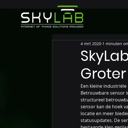
4 mrt 2020
1 minuten om
SkyLab
Groter 
Een kleine industriële
Betrouwbare sensor in
structureel betrouwba
sensor kan de hoek va
locatie en meer bieden
statusupdates. De sen
bestaande klep geplaa