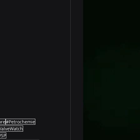
ore
#Petrochemie
ValveWatch
VSP