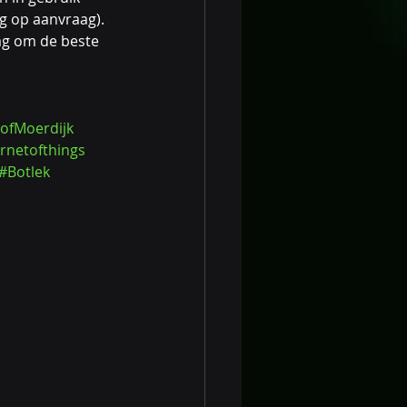
g op aanvraag). 
aag om de beste 
ofMoerdijk
ernetofthings
#Botlek