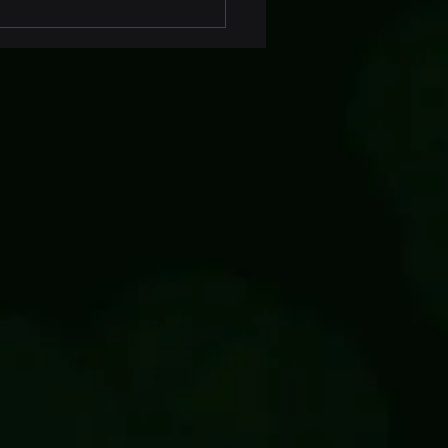
aWAN® Ondergronds:
vatie in Connectiviteit