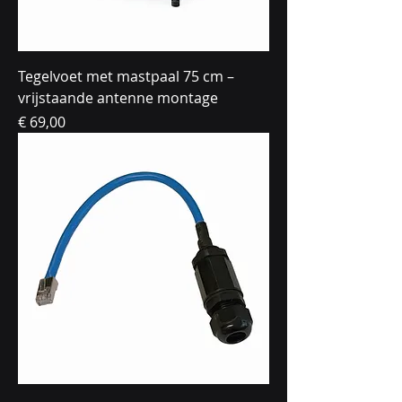
Tegelvoet met mastpaal 75 cm –
vrijstaande antenne montage
Prijs
€ 69,00