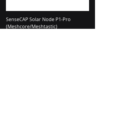
SenseCAP Solar Node P1‑Pro
(Meshcore/Meshtastic)
Prijs
€ 124,00
Antennekabel 3 m LMR400-klasse –