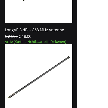
LongAP 3 dBi – 868 MHz Antenne
Normale prijs
Verkoopprijs
€ 24,00
€ 18,00
Actie (Korting zichtbaar bij afrekenen)