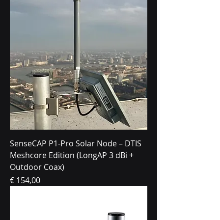
SenseCAP P1-Pro Solar Node – DTIS
Meshcore Edition (LongAP 3 dBi +
Outdoor Coax)
Prijs
€ 154,00