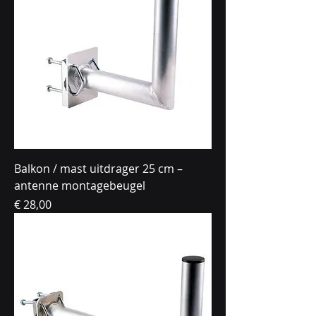
Balkon / mast uitdrager 25 cm –
antenne montagebeugel
Prijs
€ 28,00