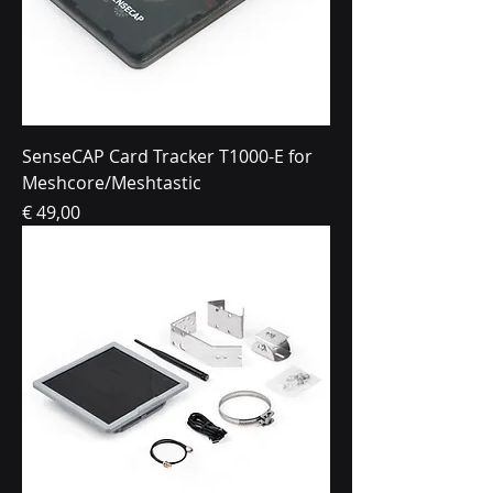
SenseCAP Card Tracker T1000-E for
Meshcore/Meshtastic
Prijs
€ 49,00