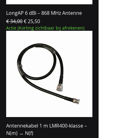
LongAP 6 dBi – 868 MHz Antenne
Normale prijs
Verkoopprijs
€ 34,00
€ 25,50
Actie (Korting zichtbaar bij afrekenen)
Antennekabel 1 m LMR400-klasse –
N(m) → N(f)