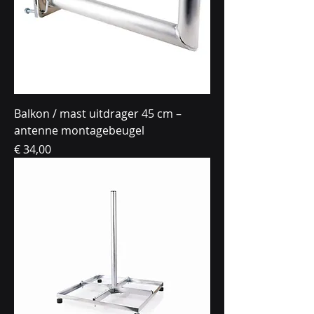
Balkon / mast uitdrager 45 cm –
antenne montagebeugel
Prijs
€ 34,00