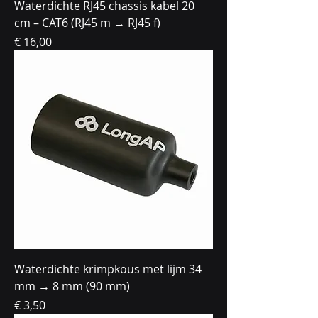
Waterdichte RJ45 chassis kabel 20
cm – CAT6 (RJ45 m → RJ45 f)
Prijs
€ 16,00
Waterdichte krimpkous met lijm 34
mm → 8 mm (90 mm)
Prijs
€ 3,50