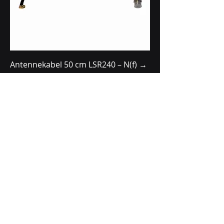
Antennekabel 50 cm LSR240 – N(f) →
RP-SMA(m) haaks (P1 Solar)
Niet op voorraad