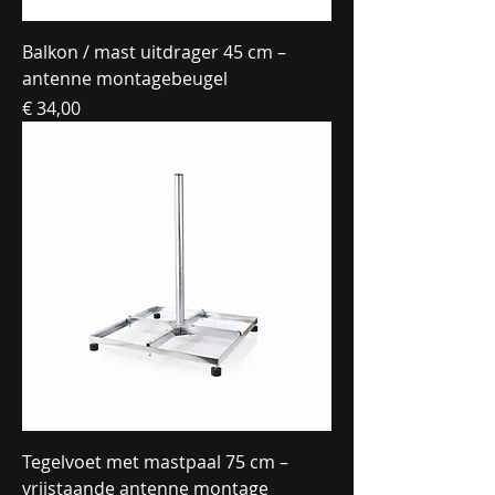
Balkon / mast uitdrager 45 cm –
antenne montagebeugel
Prijs
€ 34,00
Tegelvoet met mastpaal 75 cm –
vrijstaande antenne montage