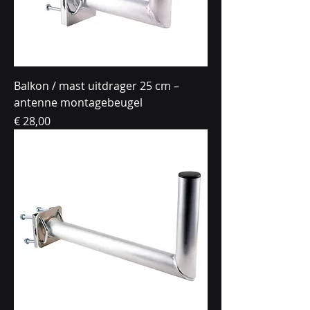
Balkon / mast uitdrager 25 cm –
antenne montagebeugel
Prijs
€ 28,00