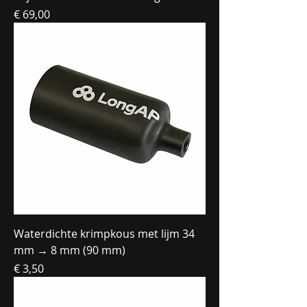
Prijs
€ 69,00
Waterdichte krimpkous met lijm 34
mm → 8 mm (90 mm)
Prijs
€ 3,50