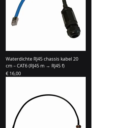
Waterdichte RJ45 chassis kabel 20
cm – CAT6 (RJ45 m → RJ45 f)
Prijs
€ 16,00