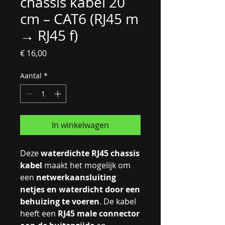
chassis kabel 20
cm – CAT6 (RJ45 m
→ RJ45 f)
Prijs
€ 16,00
Aantal
*
In winkelwagen
Deze
waterdichte RJ45 chassis
kabel
maakt het mogelijk om
een
netwerkaansluiting
netjes en waterdicht door een
behuizing te voeren
. De kabel
heeft een
RJ45 male connector