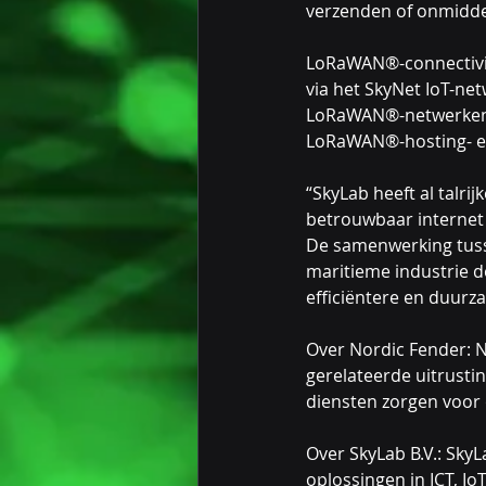
verzenden of onmidde
LoRaWAN®-connectivit
via het SkyNet IoT-ne
LoRaWAN®-netwerken w
LoRaWAN®-hosting- en
“SkyLab heeft al talri
betrouwbaar internet
De samenwerking tusse
maritieme industrie d
efficiëntere en duurz
Over Nordic Fender: N
gerelateerde uitrusti
diensten zorgen voor
Over SkyLab B.V.: Sky
oplossingen in ICT, Io