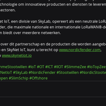
chnologie om innovatieve producten en diensten te leveren
sectoren.
et IoT, een divisie van SkyLab, opereert als een neutrale L
der, die maximale nationale en internationale LoRaWAN®-d
 biedt over meerdere netwerken.
 over dit partnerschap en de producten die worden aange
 en SkyNet IoT, kunt u terecht op 
www.nordicfender.com
, 
n 
www.skynetiot.io
mmeStootwillen
#IoT
#OT
#ICT
#IIOT
#SlimmeZee
#IoTopZee
NetIoT
#SkyLab
#NordicFender
#Stootwillen
#NordicStootw
epen
#SlimSchip
#Offshore