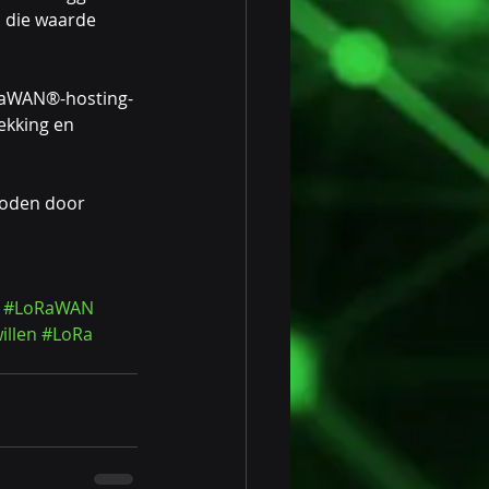
 die waarde 
oRaWAN®-hosting- 
ekking en 
boden door 
#LoRaWAN
illen
#LoRa