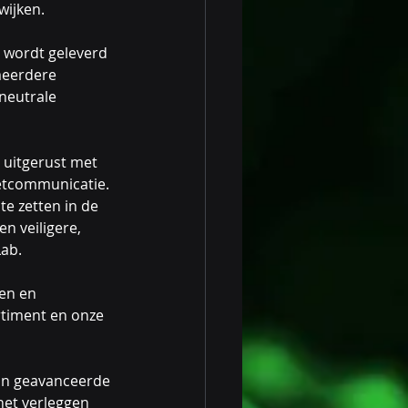
wijken.
 wordt geleverd 
meerdere 
neutrale 
 uitgerust met 
etcommunicatie. 
e zetten in de 
n veiligere, 
Lab.
en en 
rtiment en onze 
van geavanceerde 
het verleggen 