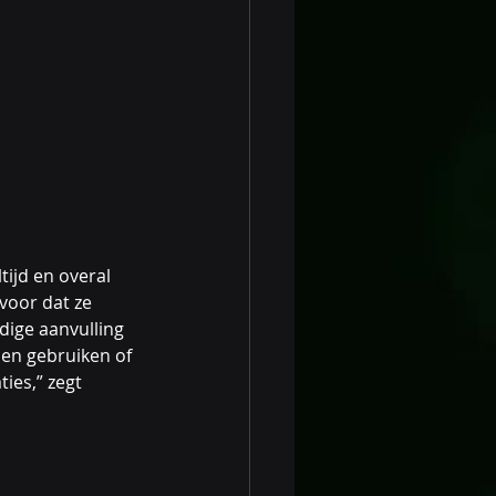
ijd en overal 
voor dat ze 
dige aanvulling 
len gebruiken of 
ies,” zegt 