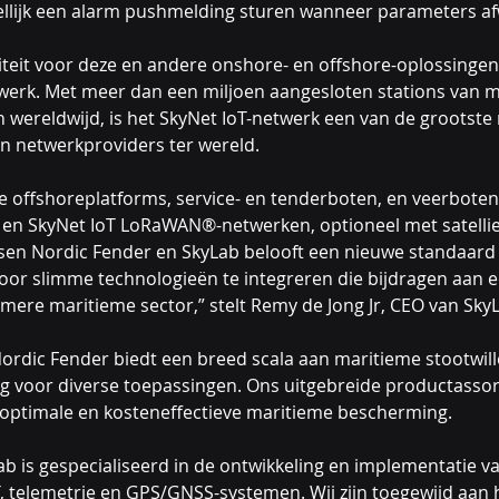
llijk een alarm pushmelding sturen wanneer parameters af
eit voor deze en andere onshore- en offshore-oplossingen
twerk. Met meer dan een miljoen aangesloten stations van 
ereldwijd, is het SkyNet IoT-netwerk een van de grootste 
 netwerkproviders ter wereld.
jke offshoreplatforms, service- en tenderboten, en veerboten
 en SkyNet IoT LoRaWAN®-netwerken, optioneel met satelli
n Nordic Fender en SkyLab belooft een nieuwe standaard t
oor slimme technologieën te integreren die bijdragen aan ee
amere maritieme sector,” stelt Remy de Jong Jr, CEO van Sky
ordic Fender biedt een breed scala aan maritieme stootwill
ng voor diverse toepassingen. Ons uitgebreide productasso
 optimale en kosteneffectieve maritieme bescherming.
Lab is gespecialiseerd in de ontwikkeling en implementatie 
T, telemetrie en GPS/GNSS-systemen. Wij zijn toegewijd aan 