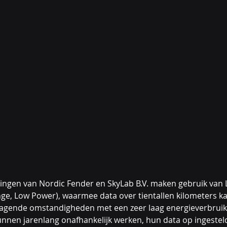
singen van Nordic Fender en SkyLab B.V. maken gebruik va
ge, Low Power), waarmee data over tientallen kilometers k
agende omstandigheden met een zeer laag energieverbruik
unnen jarenlang onafhankelijk werken, hun data op ingesteld