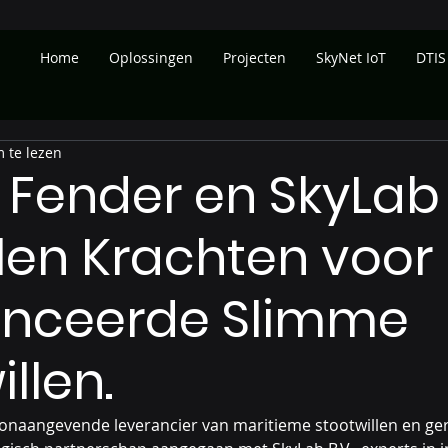
Home
Oplossingen
Projecten
SkyNet IoT
DTIS
 te lezen
 Fender en SkyLab
en Krachten voor
nceerde Slimme
llen.
onaangevende leverancier van maritieme stootwillen en ger