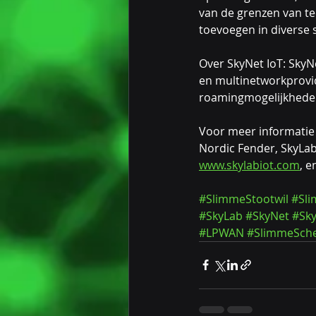
van de grenzen van te
toevoegen in diverse 
Over SkyNet IoT: SkyN
en multinetworkprovi
roamingmogelijkheden
Voor meer informatie
Nordic Fender, SkyLab
www.skylabiot.com
, e
#SlimmeStootwil
#Sli
#SkyLab
#SkyNet
#Sky
#LPWAN
#SlimmeSch