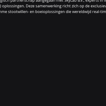
tegisch partnerschap aangegaan met SkyLab B.V., experts in i
T) oplossingen. Deze samenwerking richt zich op de exclusie
imme stootwillen- en boeioplossingen die wereldwijd real-tim