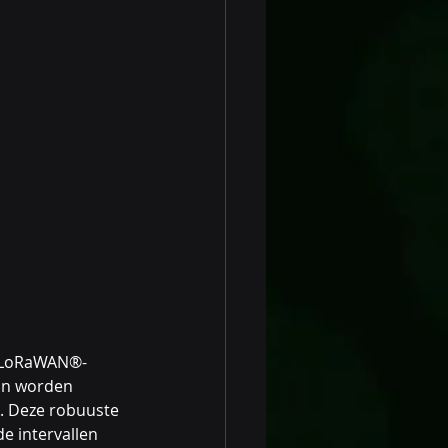
n LoRaWAN®-
an worden 
. Deze robuuste 
e intervallen 