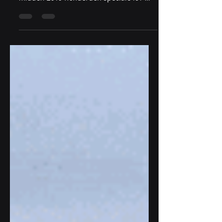
Betere verkeersdoorstroming met
sensoren op bruggen. SkyLab heeft sinds
midden 2019 honderden speciale IoT-
sensoren geïnstalleerd op...