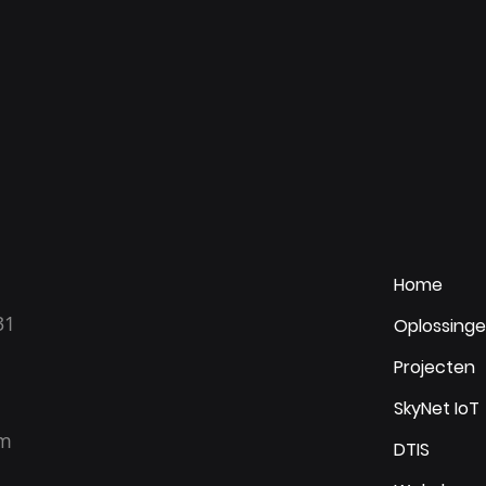
Home
31
Oplossing
Projecten
SkyNet IoT
om
DTIS