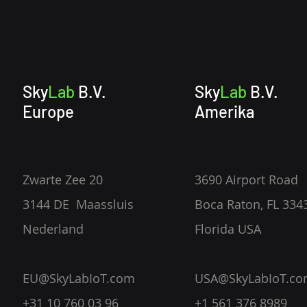
Sky
Lab
B.V.
Sky
Lab
B.V.
Europe
Amerika
Zwarte Zee 20
3690 Airport Road
3144 DE Maassluis
Boca Raton, FL 334
Nederland
Florida USA
EU@SkyLabIoT.com
USA@SkyLabIoT.c
+31 10 760 03 96
+1 561 376 8989