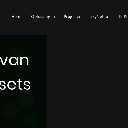
Home
Oplossingen
Projecten
SkyNet IoT
DTIS
 van
sets