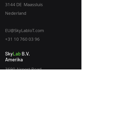
3144 DE Maassluis
Nederland
EU@SkyLabIoT.com
+31 10 760 03 96
Sky
Lab
B.V.
Amerika
3690 Airport Road
Boca Raton, FL 33431
Florida USA
USA@SkyLabIoT.com
+1 561 376 8989