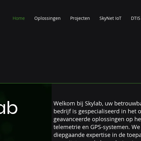
Home
Oplossingen
Projecten
SkyNet IoT
DTIS
ngs Solutions Provi
ab
Welkom bij Skylab, uw betrouwba
bedrijf is gespecialiseerd in he
geavanceerde oplossingen op het g
telemetrie en GPS-systemen. We
diepgaande expertise in de toep