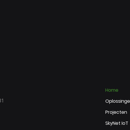
Home
31
Oplossing
Projecten
SkyNet IoT