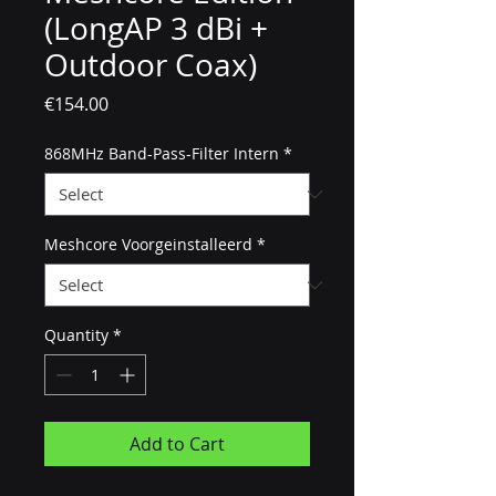
(LongAP 3 dBi +
Outdoor Coax)
Price
€154.00
868MHz Band-Pass-Filter Intern
*
Meshcore Voorgeinstalleerd
*
Quantity
*
Add to Cart