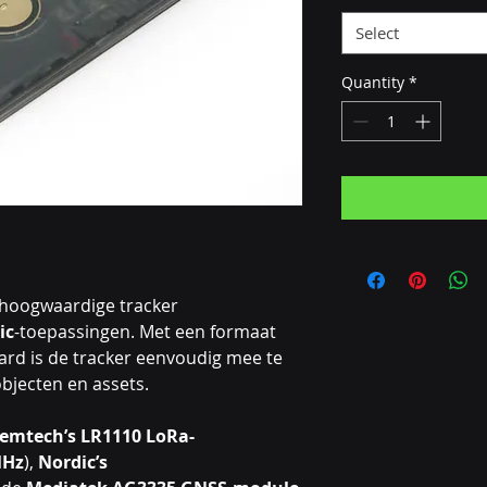
Select
Quantity
*
 hoogwaardige tracker
ic
-toepassingen. Met een formaat
card is de tracker eenvoudig mee te
bjecten en assets.
emtech’s LR1110 LoRa-
MHz
),
Nordic’s