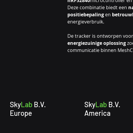
nRF52840
microcontroller en
Deze combinatie biedt een
n
positiebepaling
en
betrouw
energieverbruik.
De tracker is ontworpen voor
energiezuinige oplossing
zoe
communicatie binnen MeshCo
Sky
Lab
B.V.
Sky
Lab
B.V.
Europe
America