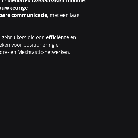
 de
Mediatek AG3335 GNSS-module
.
auwkeurige
bare communicatie
, met een laag
 gebruikers die een
efficiënte en
ken voor positionering en
re- en Meshtastic-netwerken.