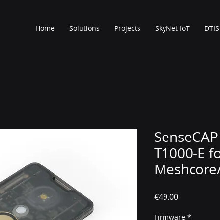
Home
Solutions
Projects
SkyNet IoT
DTIS
SenseCAP 
T1000-E f
Meshcore/
Price
€49.00
Firmware
*